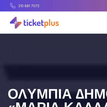
210 881 7072
ΟΛYΜΠIΑ ∆ΗΜ